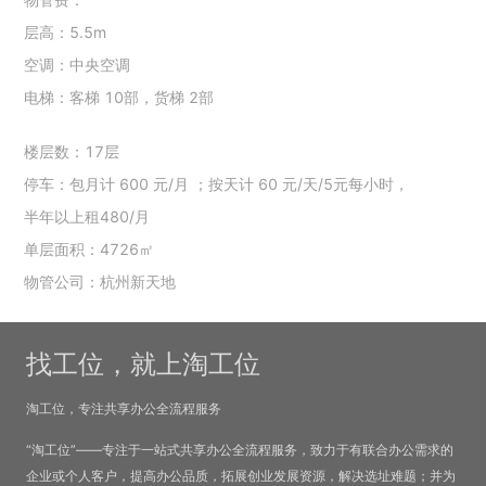
层高：5.5m
空调：中央空调
电梯：客梯 10部，货梯 2部
楼层数：17层
停车：包月计 600 元/月 ；按天计 60 元/天/5元每小时，
半年以上租480/月
单层面积：4726㎡
物管公司：杭州新天地
找工位，就上淘工位
淘工位，专注共享办公全流程服务
“淘工位”——专注于一站式共享办公全流程服务，致力于有联合办公需求的
企业或个人客户，提高办公品质，拓展创业发展资源，解决选址难题；并为