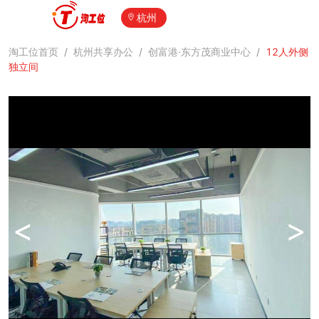
杭州
淘工位首页
/
杭州共享办公
/
创富港·东方茂商业中心
/
12人外侧
独立间
<
>