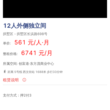
12人外侧独立间
拱墅区
-
拱墅区长浜路698号
561 元/人·月
单价:
6741 元/月
整租价格:
所属空间: 创富港·东方茂商业中心
距离 5号线 西文街站 1688米 步行33分钟
租赁说明
支付方式：押2付3