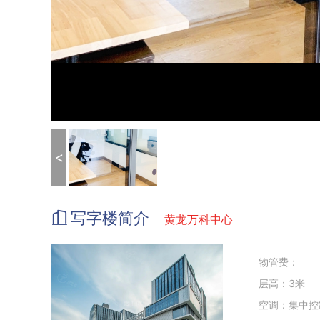
<
写字楼简介
黄龙万科中心
物管费：
层高：3米
空调：集中控