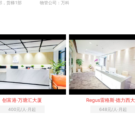
部，货梯1部
物管公司：万科
创富港·万塘汇大厦
Regus雷格斯·德力西
400元/人·月起
648元/人·月起