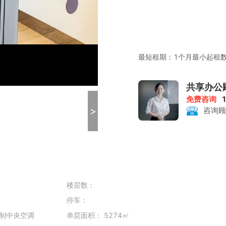
最短租期：1个月最小起租数
共享办公
支付方式：押2付1
免费咨询
>
咨询顾
注册公司要求：工位总数大于
租金包含：前台服务、物管
楼层数：
停车：
会议室：160/320元/小时
制中央空调
单层面积： 5274㎡