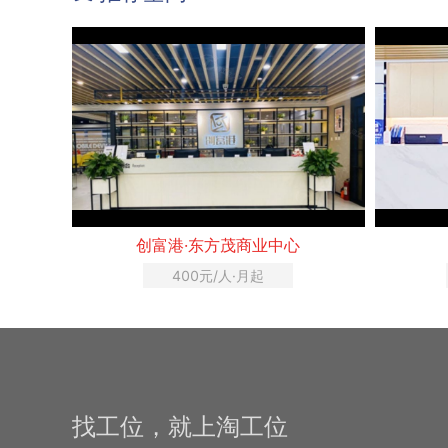
创富港·华鸿大厦
R
375元/人·月起
找工位，就上淘工位