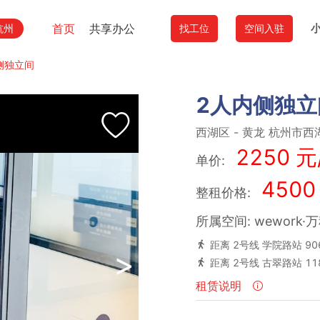
首页
共享办公
杭州
找工位
空间入驻
侧独立间
2人内侧独立
西湖区
-
黄龙
杭州市西
2250 元
单价:
4500
整租价格:
所属空间: wework·
距离 2号线 学院路站 90
>
距离 2号线 古翠路站 11
租赁说明