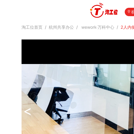
淘工位首页
/
杭州共享办公
/
wework·万科中心
/
2人内
<