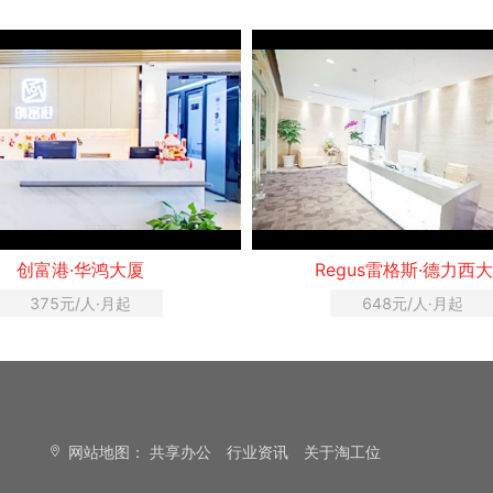
egus雷格斯·德力西大厦
梦想加·钱唐量子空
648元/人·月起
750元/人·月起
网站地图：
共享办公
行业资讯
关于淘工位