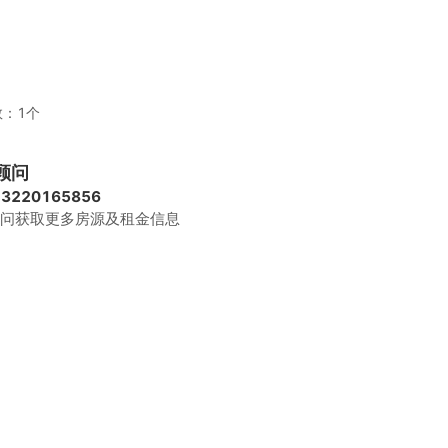
：1个
顾问
13220165856
问获取更多房源及租金信息
2个，租期大于12个月
费、家具、水电、咖啡茶水、日常清洁、网络配置、会议室