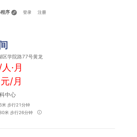
小程序
登录
注册
间
湖区学院路77号黄龙
/人·月
 元/月
万科中心
6米 步行21分钟
80米 步行26分钟