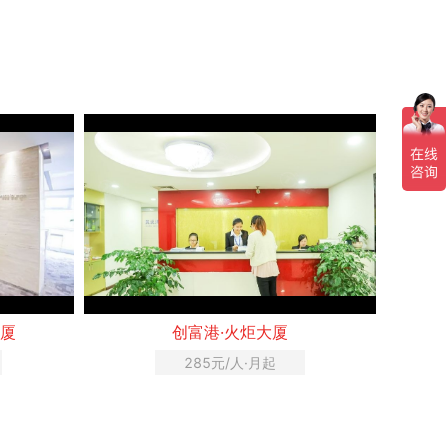
大厦
创富港·火炬大厦
285元/人·月起