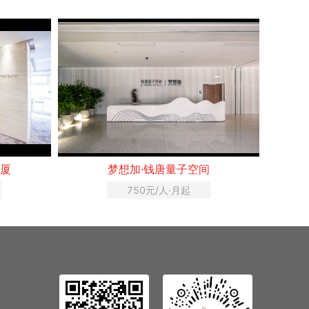
间
Youth优斯空间·天福财智大厦
沃
478元/人·月起