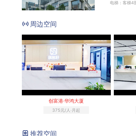
电梯：客梯4
周边空间
创富港·华鸿大厦
375元/人·月起
推荐空间