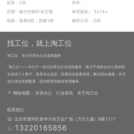
层高：3米
停车：
空调：集中控制中央空调
单层面积： 5274㎡
电梯：客梯4部，货梯1部
物管公司：万科
找工位，就上淘工位
淘工位，专注共享办公全流程服务
“淘工位”——专注于一站式共享办公全流程服务，致力于有联合办公需求的
企业或个人客户，提高办公品质，拓展创业发展资源，解决选址难题；并为
业主优化资源配置，提供精准智能化管理服务。
网站地图：
共享办公
行业资讯
关于淘工位
联系我们
北京市通州区新华大街万达广场（万方大厦）B座1217
13220165856