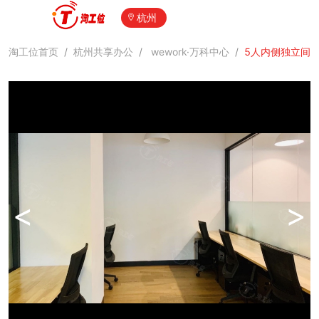
杭州
淘工位首页
/
杭州共享办公
/
wework·万科中心
/
5人内侧独立间
<
>