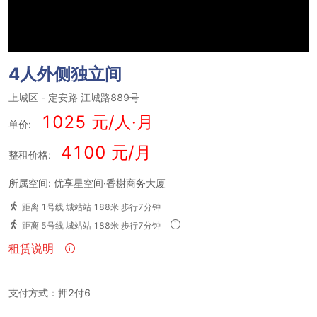
4人外侧独立间
上城区
-
定安路
江城路889号
1025 元/人·月
单价:
4100 元/月
整租价格:
所属空间: 优享星空间·香榭商务大厦
距离 1号线 城站站 188米 步行7分钟
距离 5号线 城站站 188米 步行7分钟
租赁说明
支付方式：押2付6