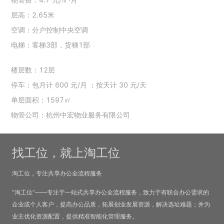
层高：2.65米
空调：分户控制中央空调
电梯：客梯3部，货梯1部
楼层数：12层
停车：包月计 600 元/月 ；按天计 30 元/天
单层面积：1597㎡
物管公司：杭州中宏物业服务有限公司
找工位，就上淘工位
淘工位，专注共享办公全流程服务
“淘工位”——专注于一站式共享办公全流程服务，致力于有联合办公需求的
企业或个人客户，提高办公品质，拓展创业发展资源，解决选址难题；并为
业主优化资源配置，提供精准智能化管理服务。