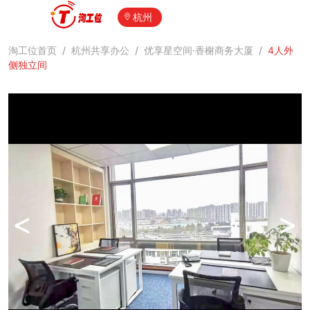
杭州
淘工位首页
/
杭州共享办公
/
优享星空间·香榭商务大厦
/
4人外
侧独立间
<
>