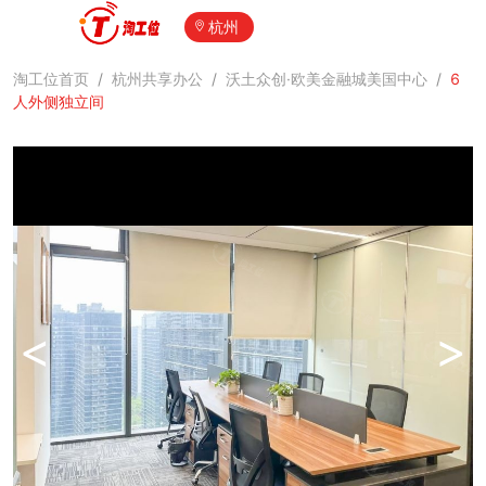
杭州
淘工位首页
/
杭州共享办公
/
沃土众创·欧美金融城美国中心
/
6
人外侧独立间
<
>