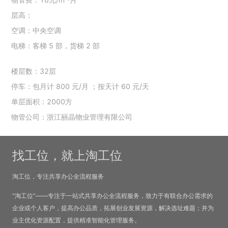
层高：
空调：中央空调
电梯：客梯 5 部，货梯 2 部
楼层数：32层
停车：包月计 800 元/月 ；按天计 60 元/天
单层面积：2000方
物管公司：浙江丽晶物业管理有限公司
找工位，就上淘工位
淘工位，专注共享办公全流程服务
“淘工位”——专注于一站式共享办公全流程服务，致力于有联合办公需求的
企业或个人客户，提高办公品质，拓展创业发展资源，解决选址难题；并为
业主优化资源配置，提供精准智能化管理服务。