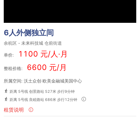
6人外侧独立间
余杭区
-
未来科技城
仓前街道
1100 元/人·月
单价:
6600 元/月
整租价格:
所属空间: 沃土众创·欧美金融城美国中心
距离 5号线 创景路站 527米 步行9分钟
距离 5号线 良睦路站 686米 步行12分钟
租赁说明