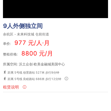
9人外侧独立间
余杭区
-
未来科技城
仓前街道
977 元/人·月
单价:
8800 元/月
整租价格:
所属空间: 沃土众创·欧美金融城美国中心
距离 5号线 创景路站 527米 步行9分钟
距离 5号线 良睦路站 686米 步行12分钟
租赁说明