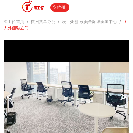
杭州
淘工位首页
/
杭州共享办公
/
沃土众创·欧美金融城美国中心
/
9
人外侧独立间
<
>