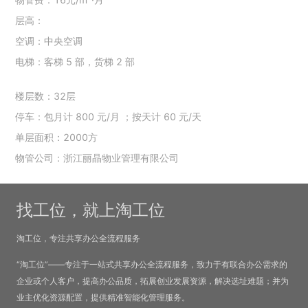
层高：
空调：中央空调
电梯：客梯 5 部，货梯 2 部
楼层数：32层
停车：包月计 800 元/月 ；按天计 60 元/天
单层面积：2000方
物管公司：浙江丽晶物业管理有限公司
找工位，就上淘工位
淘工位，专注共享办公全流程服务
“淘工位”——专注于一站式共享办公全流程服务，致力于有联合办公需求的
企业或个人客户，提高办公品质，拓展创业发展资源，解决选址难题；并为
业主优化资源配置，提供精准智能化管理服务。