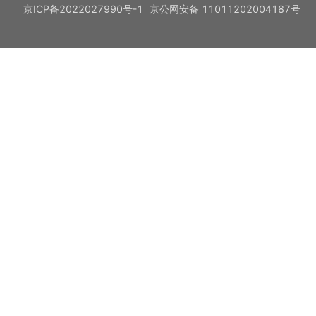
京ICP备2022027990号-1
京公网安备 11011202004187号