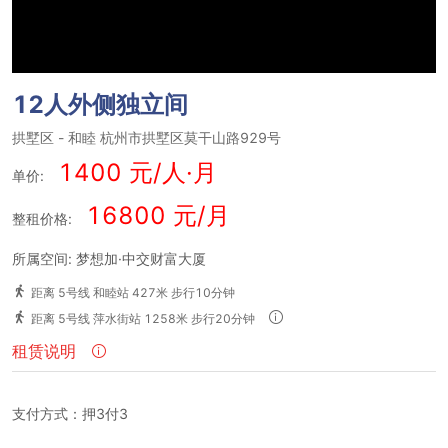
12人外侧独立间
拱墅区
-
和睦
杭州市拱墅区莫干山路929号
1400 元/人·月
单价:
16800 元/月
整租价格:
所属空间: 梦想加·中交财富大厦
距离 5号线 和睦站 427米 步行10分钟
距离 5号线 萍水街站 1258米 步行20分钟
租赁说明
支付方式：押3付3