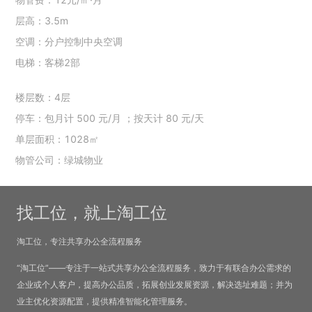
层高：3.5m
空调：分户控制中央空调
电梯：客梯2部
楼层数：4层
停车：包月计 500 元/月 ；按天计 80 元/天
单层面积：1028㎡
物管公司：绿城物业
找工位，就上淘工位
淘工位，专注共享办公全流程服务
“淘工位”——专注于一站式共享办公全流程服务，致力于有联合办公需求的
企业或个人客户，提高办公品质，拓展创业发展资源，解决选址难题；并为
业主优化资源配置，提供精准智能化管理服务。