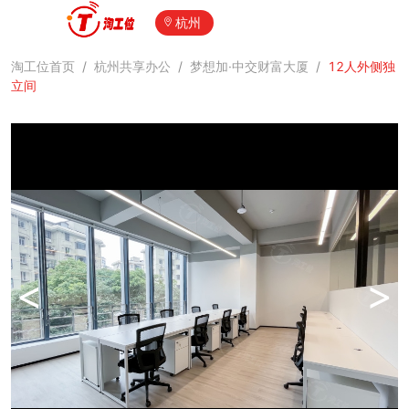
杭州
淘工位首页
/
杭州共享办公
/
梦想加·中交财富大厦
/
12人外侧独
立间
<
>