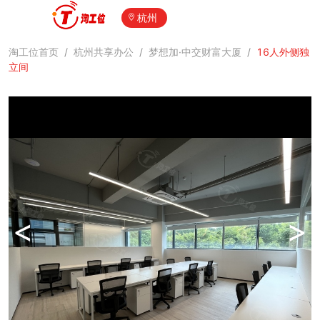
杭州
淘工位首页
/
杭州共享办公
/
梦想加·中交财富大厦
/
16人外侧独
立间
<
>