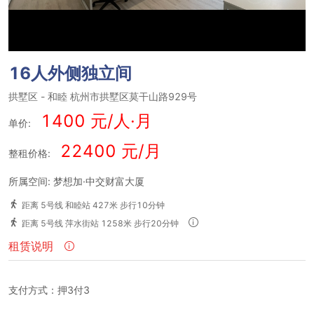
16人外侧独立间
拱墅区
-
和睦
杭州市拱墅区莫干山路929号
1400 元/人·月
单价:
22400 元/月
整租价格:
所属空间: 梦想加·中交财富大厦
距离 5号线 和睦站 427米 步行10分钟
距离 5号线 萍水街站 1258米 步行20分钟
租赁说明
支付方式：押3付3