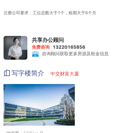
注册公司要求：工位总数大于1个，租期大于6个月
租金包含：前台服务、物管费、家具、水电、咖啡茶水、日常清洁、
共享办公顾问
网络配置、打印复印、会议室
免费咨询
13220165856
咨询顾问获取更多房源及租金信息
打印复印：每月免费限量 80 张/人，超额收费 0.1 元/张
写字楼简介
中交财富大厦
会议室：赠送时长4小时/人 ；收费标准 100 元/小时
物管费：12元/㎡·月