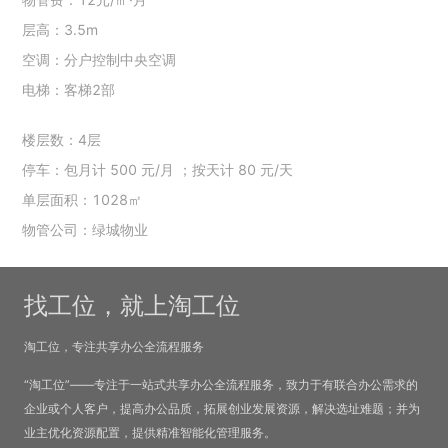
层高：3.5m
空调：分户控制中央空调
电梯：客梯2部
楼层数：4层
停车：包月计 500 元/月 ；按天计 80 元/天
单层面积：1028㎡
物管公司：绿城物业
找工位，就上淘工位
淘工位，专注共享办公全流程服务
“淘工位”——专注于一站式共享办公全流程服务，致力于有联合办公需求的
企业或个人客户，提高办公品质，拓展创业发展资源，解决选址难题；并为
业主优化资源配置，提供精准智能化管理服务。