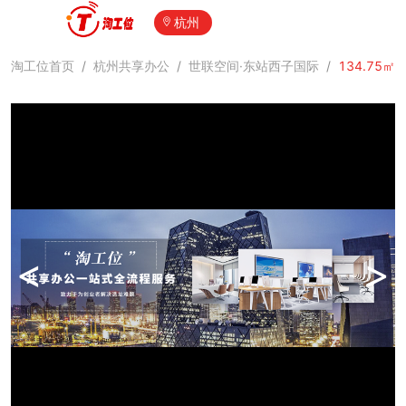
杭州
淘工位首页
/
杭州共享办公
/
世联空间·东站西子国际
/
134.75㎡
<
>