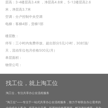
层高：3-4楼层高3.4米 ，净层高4.8米 。5-12楼层高2.6
米，净层高3.7米
空调：分户控制中央空调
电梯：客梯4部，货梯1部
楼层数：
停车：三小时内免费停放。超出部分5元/小时，30封顶/
天，流动车位包月价格500元/月）
单层面积：
物管公司：
找工位，就上淘工位
淘工位，专注共享办公全流程服务
“淘工位”——专注于一站式共享办公全流程服务，致力于有联合办公需求的
企业或个人客户，提高办公品质，拓展创业发展资源，解决选址难题；并为