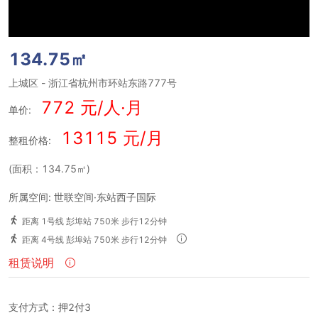
134.75㎡
上城区
-
浙江省杭州市环站东路777号
772 元/人·月
单价:
13115 元/月
整租价格:
(面积：134.75㎡)
所属空间: 世联空间·东站西子国际
距离 1号线 彭埠站 750米 步行12分钟
距离 4号线 彭埠站 750米 步行12分钟
租赁说明
支付方式：押2付3