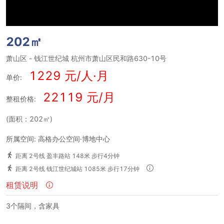
202㎡
萧山区
-
钱江世纪城
杭州市萧山区民和路630-10号
1229 元/人·月
单价:
22119 元/月
整租价格:
(面积：202㎡)
所属空间: 高格办公空间·博地中心
距离 2号线 盈丰路站 148米 步行4分钟
距离 2号线 钱江世纪城站 1085米 步行17分钟
租赁说明
3个隔间，含家具