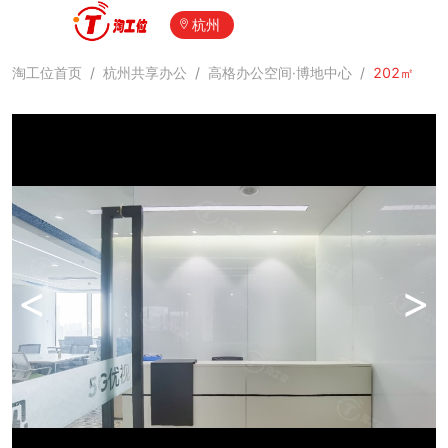
杭州
淘工位首页
/
杭州共享办公
/
高格办公空间·博地中心
/
202㎡
<
>