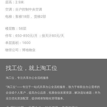
层高：2.9米
空调：分户控制中央空调
电梯：客梯18部， 货梯2部
楼层数：56层
停车：650-850元/月 ；按天计80元/天
单层面积：1600
物管公司：博地物业
找工位，就上淘工位
淘工位，专注共享办公全流程服务
“淘工位”——专注于一站式共享办公全流程服务，致力于有联合办公需求的
企业或个人客户，提高办公品质，拓展创业发展资源，解决选址难题；并为
业主优化资源配置，提供精准智能化管理服务。