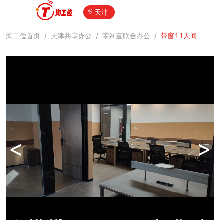
天津
淘工位首页
/
天津共享办公
/
零到壹联合办公
/
带窗11人间
<
>