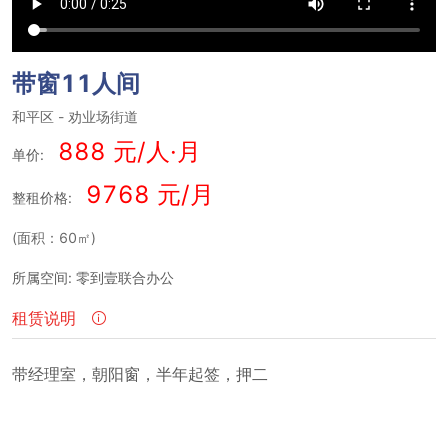
带窗11人间
和平区
-
劝业场街道
888 元/人·月
单价:
9768 元/月
整租价格:
(面积：60㎡)
所属空间: 零到壹联合办公
租赁说明
带经理室，朝阳窗，半年起签，押二