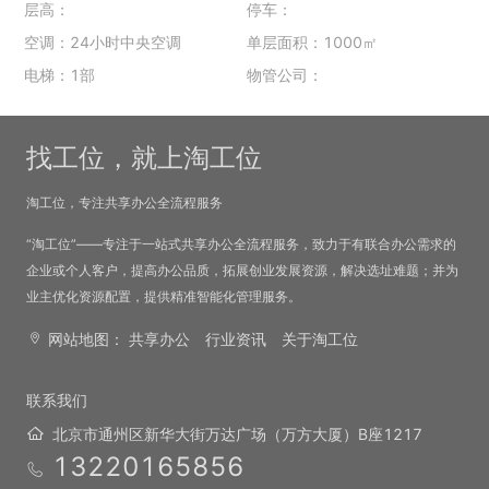
层高：
停车：
空调：24小时中央空调
单层面积：1000㎡
电梯：1部
物管公司：
找工位，就上淘工位
淘工位，专注共享办公全流程服务
“淘工位”——专注于一站式共享办公全流程服务，致力于有联合办公需求的
企业或个人客户，提高办公品质，拓展创业发展资源，解决选址难题；并为
业主优化资源配置，提供精准智能化管理服务。
网站地图：
共享办公
行业资讯
关于淘工位
联系我们
北京市通州区新华大街万达广场（万方大厦）B座1217
13220165856