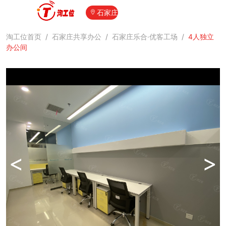
石家庄
淘工位首页
/
石家庄共享办公
/
石家庄乐合·优客工场
/
4人独立
办公间
<
>