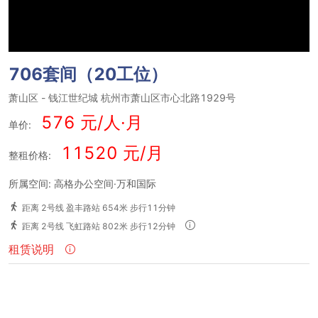
706套间（20工位）
萧山区
-
钱江世纪城
杭州市萧山区市心北路1929号
576 元/人·月
单价:
11520 元/月
整租价格:
所属空间: 高格办公空间·万和国际
距离 2号线 盈丰路站 654米 步行11分钟
距离 2号线 飞虹路站 802米 步行12分钟
租赁说明