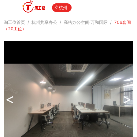
杭州
淘工位首页
/
杭州共享办公
/
高格办公空间·万和国际
/
706套间
（20工位）
<
>