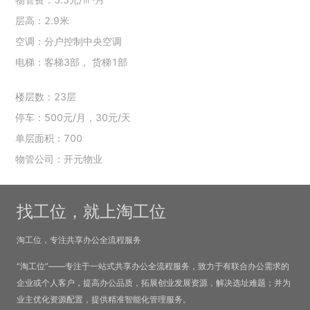
层高：2.9米
空调：分户控制中央空调
电梯：客梯3部， 货梯1部
楼层数：23层
停车：500元/月，30元/天
单层面积：700
物管公司：开元物业
找工位，就上淘工位
淘工位，专注共享办公全流程服务
“淘工位”——专注于一站式共享办公全流程服务，致力于有联合办公需求的
企业或个人客户，提高办公品质，拓展创业发展资源，解决选址难题；并为
业主优化资源配置，提供精准智能化管理服务。