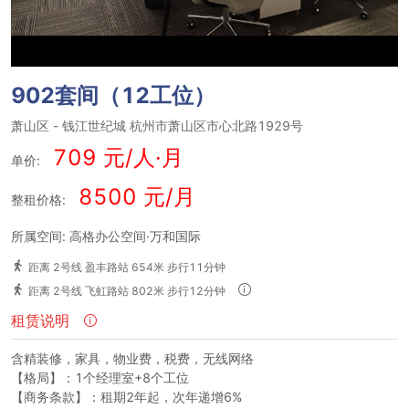
902套间（12工位）
萧山区
-
钱江世纪城
杭州市萧山区市心北路1929号
709 元/人·月
单价:
8500 元/月
整租价格:
所属空间: 高格办公空间·万和国际
距离 2号线 盈丰路站 654米 步行11分钟
距离 2号线 飞虹路站 802米 步行12分钟
租赁说明
含精装修，家具，物业费，税费，无线网络
【格局】：1个经理室+8个工位
【商务条款】：租期2年起，次年递增6%