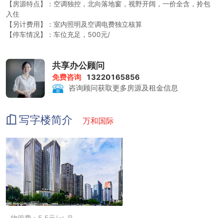
【房源特点】：空调独控，北向落地窗，视野开阔，一价全含，拎包
入住
【另计费用】：室内照明及空调电费独立核算
【停车情况】：车位充足，500元/
共享办公顾问
免费咨询
13220165856
咨询顾问获取更多房源及租金信息
写字楼简介
万和国际
物管费：5.5元/㎡·月