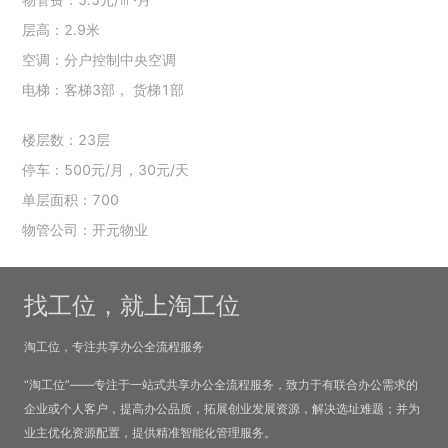
层高：2.9米
空调：分户控制中央空调
电梯：客梯3部， 货梯1部
楼层数：23层
停车：500元/月，30元/天
单层面积：700
物管公司：开元物业
找工位，就上淘工位
淘工位，专注共享办公全流程服务
“淘工位”——专注于一站式共享办公全流程服务，致力于有联合办公需求的
企业或个人客户，提高办公品质，拓展创业发展资源，解决选址难题；并为
业主优化资源配置，提供精准智能化管理服务。