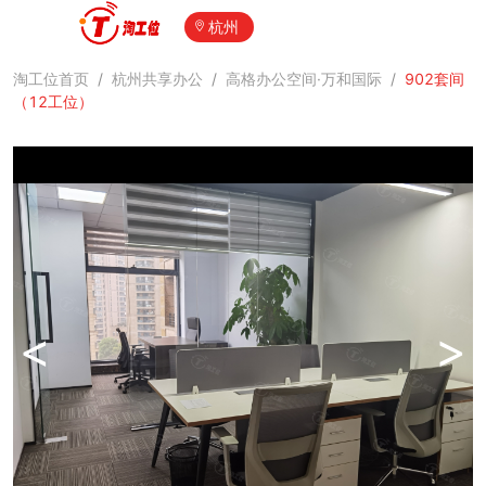
杭州
淘工位首页
/
杭州共享办公
/
高格办公空间·万和国际
/
902套间
（12工位）
<
>