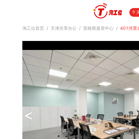
淘工位首页
/
天津共享办公
/
雷格斯嘉里中心
/
401河景
<