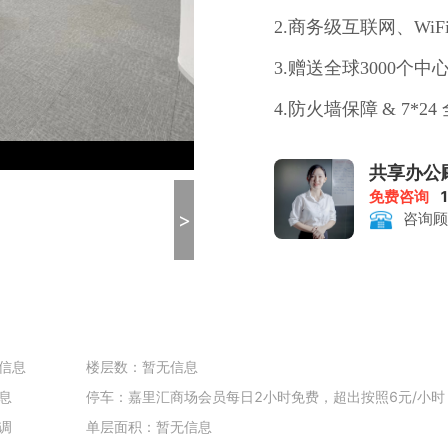
2.
商务级互联网、
Wi
3.
赠送全球
3000个
4.
防火墙保障
& 7*
5.企业可做工商注册
共享办公
免费咨询
>
咨询顾
信息
楼层数：暂无信息
息
停车：嘉里汇商场会员每日2小时免费，超出按照6元/小时；
调
单层面积：暂无信息