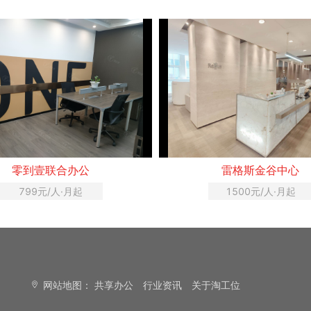
零到壹联合办公
雷格斯金谷中心
799元/人·月起
1500元/人·月起
网站地图：
共享办公
行业资讯
关于淘工位