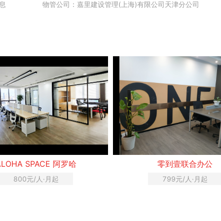
息
物管公司：嘉里建设管理(上海)有限公司天津分公司
ALOHA SPACE 阿罗哈
零到壹联合办公
800元/人·月起
799元/人·月起