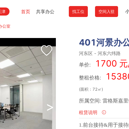
首页
共享办公
天津
找工位
空间入驻
办公室
401河景办
河东区
-
河东六纬路
1700 元
单价:
1538
整租价格:
(面积：72㎡)
所属空间: 雷格斯嘉
>
租赁说明
1.
前台接待
&用于接