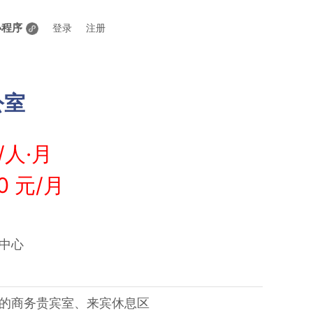
小程序
登录
注册
公室
/人·月
0 元/月
里中心
待的商务贵宾室、来宾休息区