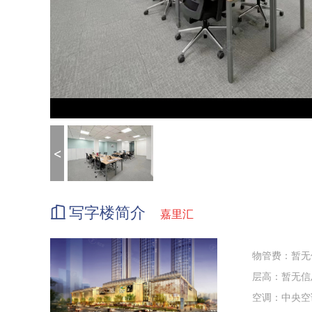
<
写字楼简介
嘉里汇
物管费：暂无
层高：暂无信
空调：中央空