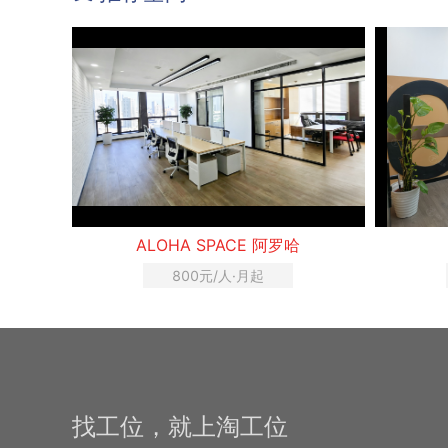
ALOHA SPACE 阿罗哈
800元/人·月起
找工位，就上淘工位