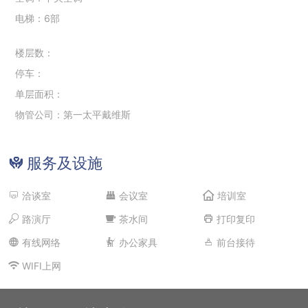
电梯：6部
楼层数：
停车：
单层面积：
物管公司：第一太平戴维斯
服务及设施
洽谈室
会议室
培训室
路演厅
茶水间
打印复印
有线网络
办公家具
前台接待
WIFI上网