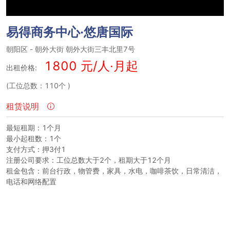
易得商务中心·悠唐国际
朝阳区
-
朝外大街
朝外大街三丰北里7号
1800 元/人·月起
出租价格:
(工位总数：110个
)
租赁说明
最短租期：1个月
最小起租数：1个
支付方式：押3付1
注册公司要求：工位总数大于2个，租期大于12个月
租金包含：前台行政，物管费，家具，水电，咖啡茶饮，日常清洁，
电话和网络配置