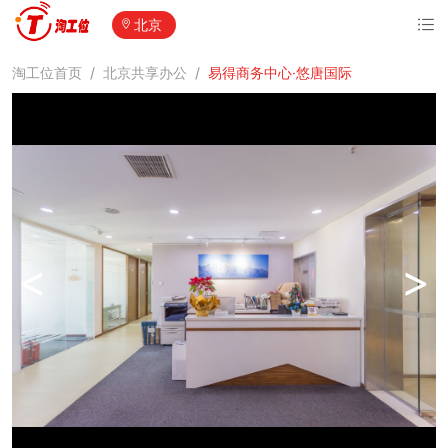
北京
淘工位首页
/
北京共享办公
/
易得商务中心·悠唐国际
<
>