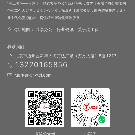
“淘工位”——专注于一站式共享办公全流程服务，致力于有联合办公需求的
会议室
企业或个人客户，提高办公品质，拓展创业发展资源，解决选址难题；并为
业主优化资源配置，提供精准智能化管理服务。
会议室
网站地图：
共享办公
行业资讯
关于淘工位
100 元/小时
单间
联系我们
北京市通州区新华大街万达广场（万方大厦）B座1217
13220165856
单间
Market@hytci.com
5000 元/月
开放工位
开放工位
1000 元/人·月
Regus雷格斯·金融街卓著中心
微信公众号
小程序