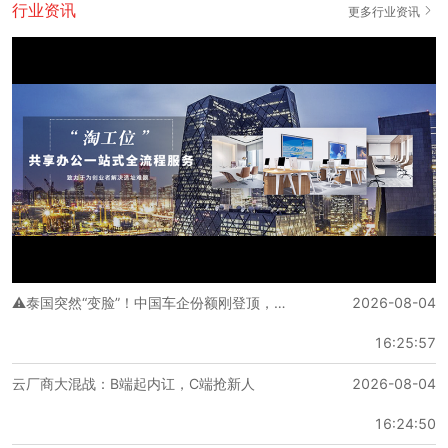
行业资讯
更多行业资讯
青云当代大厦-海淀区-中关村
距离4号线大兴线人民大学站 步行 947 米
6人间
6人外侧独立间
1166.67 元/人·月
4人间
⚠️泰国突然“变脸”！中国车企份额刚登顶，新规就连环落地，出海模式要彻底洗牌？
2026-08-04
4人外侧独立间
16:25:57
云厂商大混战：B端起内讧，C端抢新人
2026-08-04
1375 元/人·月
开放工位
16:24:50