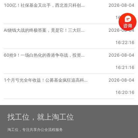
100亿！社保基金又出手，西北首只科创基金落地，国家队长钱正疯狂提速
2026-08-04
开放工位
16:23:46
1200 元/人·月
AI烧钱大战的终极答案，竟是它！三大巨头市值一夜暴涨9500亿
2026-08-04
移动工位
16:22:16
移动工位
60抢9！一场白热化的香港争夺战，投资人全挤上去了
2026-08-04
800 元/人·月
16:21:16
搜宝商务中心共享工位
1个月亏光全年收益！公募基金疯狂追高科技，惨遭“腰斩”
2026-08-04
16:20:16
1000元/人·月起
搜宝商务中心-丰台区-马家堡
找工位，就上淘工位
淘工位，专注共享办公全流程服务
距离4号线大兴线马家堡站 步行 377 米