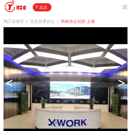
北京
淘工位首页
/
北京共享办公
/
尚科办公社区·上地
<
>