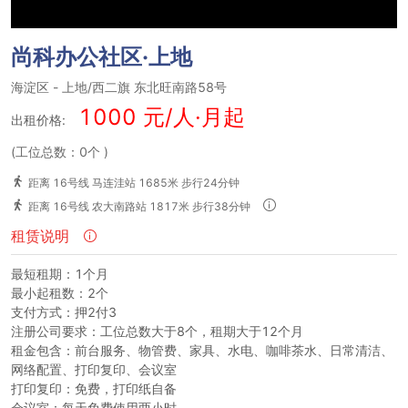
尚科办公社区·上地
海淀区
-
上地/西二旗
东北旺南路58号
1000 元/人·月起
出租价格:
(工位总数：0个
)
距离 16号线 马连洼站 1685米 步行24分钟
距离 16号线 农大南路站 1817米 步行38分钟
租赁说明
最短租期：1个月
最小起租数：2个
支付方式：押2付3
注册公司要求：工位总数大于8个，租期大于12个月
租金包含：前台服务、物管费、家具、水电、咖啡茶水、日常清洁、
网络配置、打印复印、会议室
打印复印：免费，打印纸自备
会议室：每天免费使用两小时