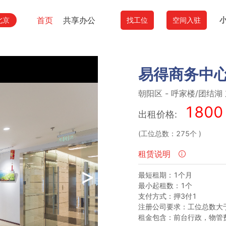
首页
共享办公
北京
找工位
空间入驻
易得商务中心
朝阳区
-
呼家楼/团结湖
1800
出租价格:
(工位总数：275个
)
租赁说明
>
最短租期：1个月
最小起租数：1个
支付方式：押3付1
注册公司要求：工位总数大于
租金包含：前台行政，物管