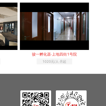
骏一孵化器·上地四街1号院
1020元/人·月起