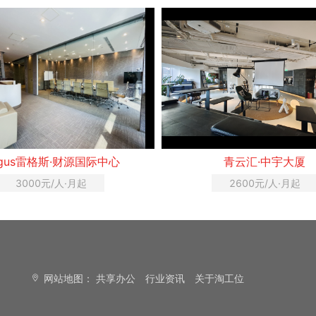
egus雷格斯·财源国际中心
青云汇·中宇大厦
3000元/人·月起
2600元/人·月起
网站地图：
共享办公
行业资讯
关于淘工位