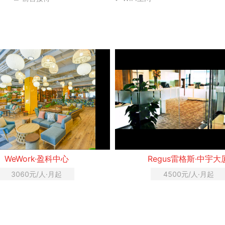
WeWork·盈科中心
Regus雷格斯·中宇大
3060元/人·月起
4500元/人·月起