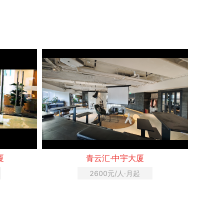
厦
青云汇·中宇大厦
2600元/人·月起