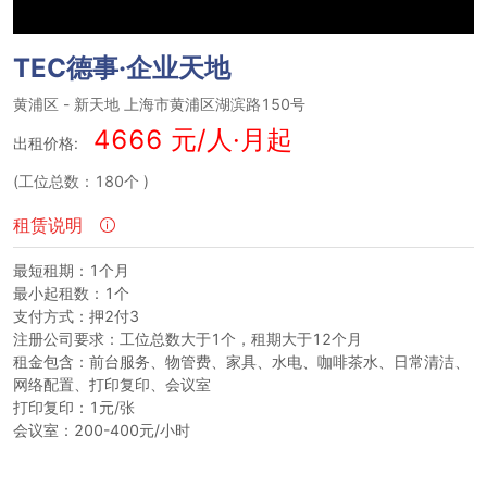
TEC德事·企业天地
黄浦区
-
新天地
上海市黄浦区湖滨路150号
4666 元/人·月起
出租价格:
(工位总数：180个
)
租赁说明
最短租期：1个月
最小起租数：1个
支付方式：押2付3
注册公司要求：工位总数大于1个，租期大于12个月
租金包含：前台服务、物管费、家具、水电、咖啡茶水、日常清洁、
网络配置、打印复印、会议室
打印复印：1元/张
会议室：200-400元/小时