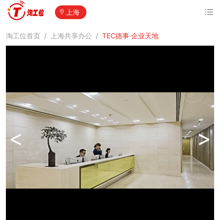
上海
淘工位首页
/
上海共享办公
/
TEC德事·企业天地
<
>