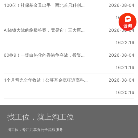
100亿！社保基金又出手，西北首只科创基金落地，国家队长钱正疯狂提速
2026-08-04
开放工位
16:23:46
1200 元/人·月
AI烧钱大战的终极答案，竟是它！三大巨头市值一夜暴涨9500亿
2026-08-04
移动工位
16:22:16
移动工位
60抢9！一场白热化的香港争夺战，投资人全挤上去了
2026-08-04
800 元/人·月
16:21:16
搜宝商务中心共享工位
1个月亏光全年收益！公募基金疯狂追高科技，惨遭“腰斩”
2026-08-04
16:20:16
1000元/人·月起
搜宝商务中心-丰台区-马家堡
找工位，就上淘工位
淘工位，专注共享办公全流程服务
距离4号线大兴线马家堡站 步行 377 米