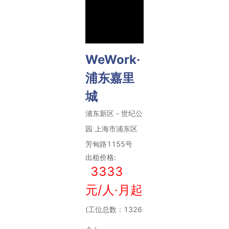
WeWork·
浦东嘉里
城
浦东新区
-
世纪公
园
上海市浦东区
芳甸路1155号
出租价格:
3333
元/人·月起
(工位总数：1326