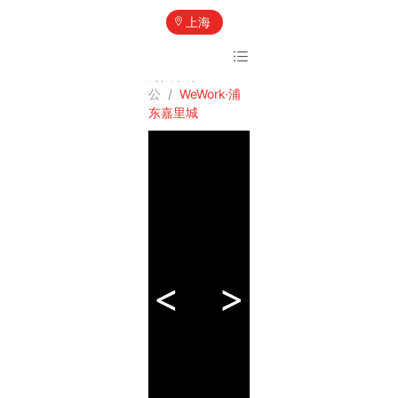
上海
淘工位首页
/
上
海共享办
公
/
WeWork·浦
东嘉里城
<
>