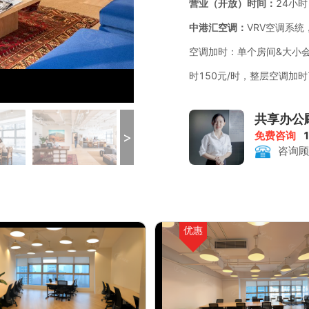
营业（开放）时间：
24小时
中港汇空调：
VRV空调系统
空调加时：单个房间&大小会议
时150元/时，整层空调加时
共享办公
>
免费咨询
咨询顾
优惠