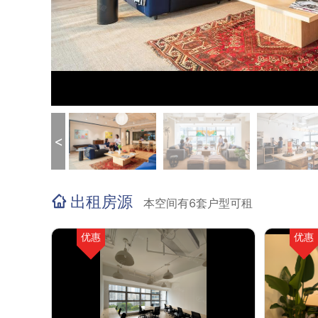
<
出租房源
本空间有6套户型可租
优惠
优惠