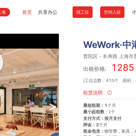
首页
共享办公
上海
找工位
空间入驻
WeWork·
普陀区
-
长寿路
上海市
1285
出租价格:
(工位总数：410个
面积：4
租赁说明
>
最短租期：
1
个月
最小起租数
：
1个
支付方式：
按月支付
押金：
2
个月
租金包含：
物管费，家具，