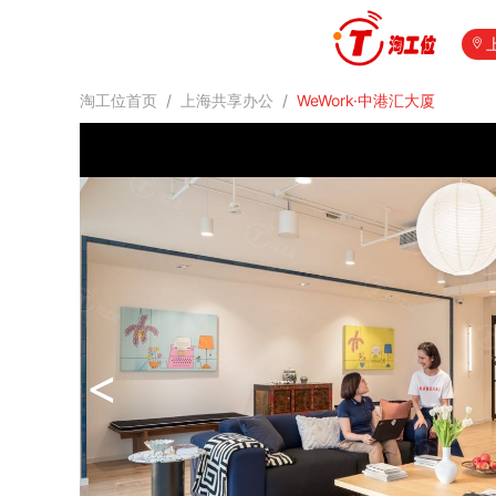
淘工位首页
/
上海共享办公
/
WeWork·中港汇大厦
<