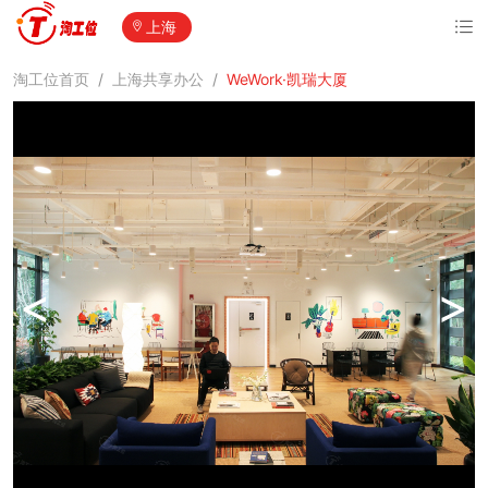
上海
淘工位首页
/
上海共享办公
/
WeWork·凯瑞大厦
<
>