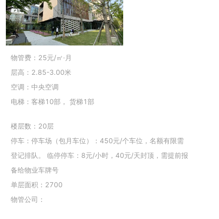
物管费：25元/㎡·月
层高：2.85-3.00米
空调：中央空调
电梯：客梯10部， 货梯1部
楼层数：20层
停车：停车场（包月车位）：450元/个车位，名额有限需
登记排队。 临停停车：8元/小时，40元/天封顶，需提前报
备给物业车牌号
单层面积：2700
物管公司：