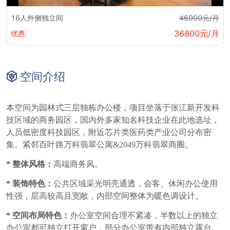
16人外侧独立间
46000元/月
36800元/月
优惠
空间介绍
本空间为
园林式三层独栋办公楼
，
项目坐落于张江新开发科
技区域的商务园区，国内外多家知名科技企业在此地选址，
人员低密度科技园区，附近芯片类医药类产业公司分布密
集
。
紧邻百叶路万科翡翠公寓
&2049
万科翡翠商圈。
* 整体风格：
高端商务风
。
*
装饰特色：
公共区域采光明亮通透，会客、休闲办公使用
性强，层高较高且宽敞，内部空间整体为暖色调设计。
*
空间布局特色：
办公室空间合理不紧凑，半数以上的独立
办公室都可独立打开窗户，部分办公室带有内部独立露台。