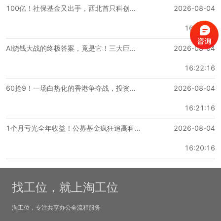
100亿！社保基金又出手，西北首只科创基金落地，国家队长钱正疯狂提速
2026-08-04
开放工位
16:23:46
1200 元/人·月
AI烧钱大战的终极答案，竟是它！三大巨头市值一夜暴涨9500亿
2026-08-04
移动工位
16:22:16
移动工位
60抢9！一场白热化的香港争夺战，投资人全挤上去了
2026-08-04
800 元/人·月
16:21:16
搜宝商务中心共享工位
1个月亏光全年收益！公募基金疯狂追高科技，惨遭“腰斩”
2026-08-04
16:20:16
1000元/人·月起
搜宝商务中心-丰台区-马家堡
找工位，就上淘工位
淘工位，专注共享办公全流程服务
距离4号线大兴线马家堡站 步行 377 米