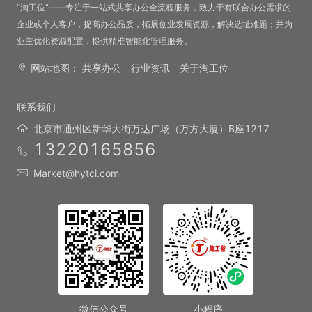
“淘工位”——专注于一站式共享办公全流程服务，致力于有联合办公需求的
会议室
企业或个人客户，提高办公品质，拓展创业发展资源，解决选址难题；并为
业主优化资源配置，提供精准智能化管理服务。
会议室
网站地图：
共享办公
行业资讯
关于淘工位
100 元/小时
单间
联系我们
北京市通州区新华大街万达广场（万方大厦）B座1217
13220165856
单间
Market@hytci.com
5000 元/月
开放工位
开放工位
1000 元/人·月
Regus雷格斯·金融街卓著中心
微信公众号
小程序