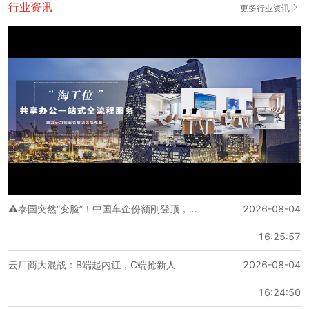
行业资讯
更多行业资讯
青云当代大厦-海淀区-中关村
距离4号线大兴线人民大学站 步行 947 米
6人间
6人外侧独立间
1166.67 元/人·月
4人间
⚠️泰国突然“变脸”！中国车企份额刚登顶，新规就连环落地，出海模式要彻底洗牌？
2026-08-04
4人外侧独立间
16:25:57
云厂商大混战：B端起内讧，C端抢新人
2026-08-04
1375 元/人·月
开放工位
16:24:50