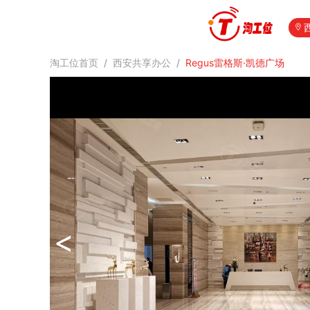
淘工位首页
/
西安共享办公
/
Regus雷格斯·凯德广场
<