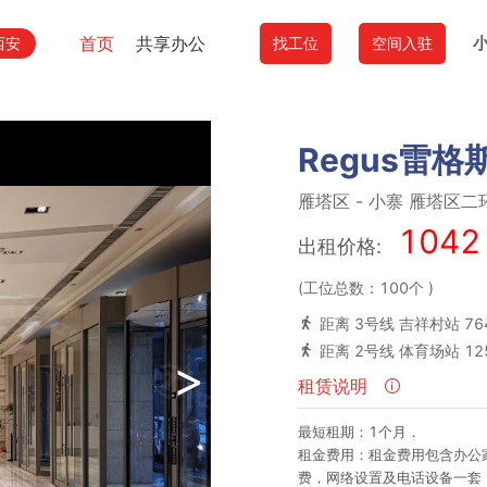
首页
共享办公
西安
找工位
空间入驻
Regus雷格
雁塔区
-
小寨
雁塔区二
1042
出租价格:
(工位总数：100个
)
距离 3号线 吉祥村站 76
距离 2号线 体育场站 12
>
租赁说明
最短租期：1个月．
租金费用：租金费用包含办公
费，网络设置及电话设备一套