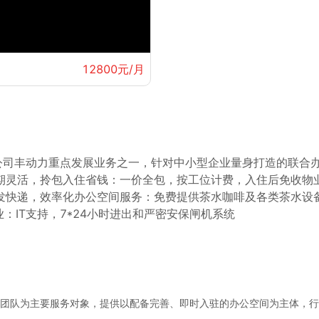
12800元/月
团旗下子公司丰动力重点发展业务之一，针对中小型企业量身打造的
期灵活，拎包入住省钱：一价全包，按工位计费，入住后免收物
发快递，效率化办公空间服务：免费提供茶水咖啡及各类茶水设备
：IT支持，7*24小时进出和严密安保闸机系统
，以小团队为主要服务对象，提供以配备完善、即时入驻的办公空间为主体，