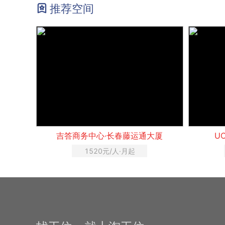
推荐空间
吉答商务中心·长春藤运通大厦
U
1520元/人·月起