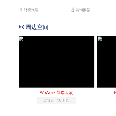
财税代理
营销推荐
周边空间
WeWork·凯瑞大厦
2135元/人·月起