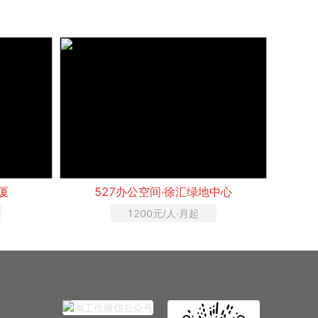
厦
527办公空间·徐汇绿地中心
1200元/人·月起