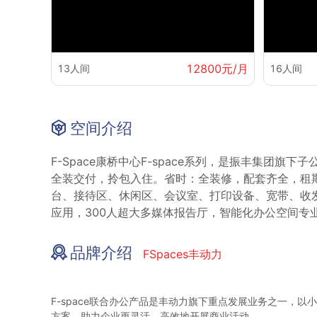
12800元/月
13人间
16人间
空间介绍
F-Space康桥中心F-space系列，是振丰集
全装交付，拎包入住。省时：全装修，配套齐全，租
台、接待区、休闲区、会议室、打印设备、宽带、收
应用，300人超大多媒体报告厅，智能化办公空间专业
品牌介绍
FSpaces丰动力
F-space联合办公产品是丰动力旗下重点发展业务之一
方案，助力企业更灵活、高效地开展商业活动