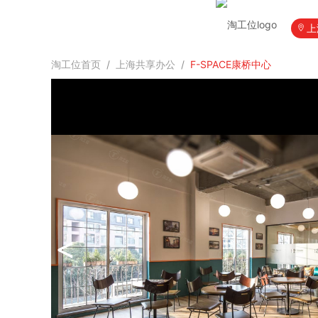
上
淘工位首页
/
上海共享办公
/
F-SPACE康桥中心
<