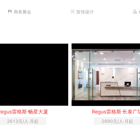
商务聚会
宣传设计
Regus雷格斯·畅星大厦
Regus雷格斯·长泰广
2613元/人·月起
2690元/人·月起