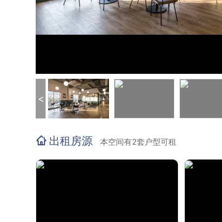
<
出租房源
本空间有2套户型可租