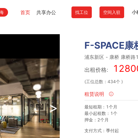
首页
共享办公
小
海
找工位
空间入驻
F-SPACE
浦东新区
-
康桥
康桥路1
1280
出租价格:
(工位总数：434个
)
租赁说明
>
最短租期：1个月
最小起租数：1个
押金：2个月
支付方式：季付起