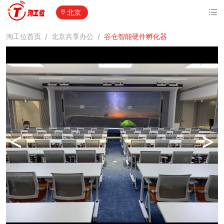
北京
淘工位首页
/
北京共享办公
/
谷仓智能硬件孵化器
<
>