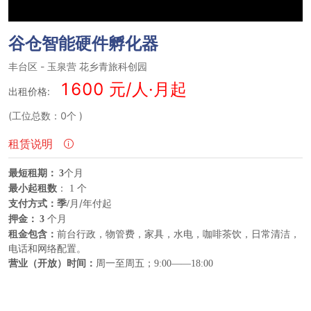
谷仓智能硬件孵化器
丰台区
-
玉泉营
花乡青旅科创园
1600 元/人·月起
出租价格:
(工位总数：0个
)
租赁说明
最短租期：
个月
3
最小起租数
：
个
1
支付方式：
月/年付起
季
/
押金：
个月
3
租金包含：
前台行政，物管费，家具，水电，咖啡茶饮，日常清洁，
电话和网络配置。
营业（开放）时间：
周一至周五；
9:00——18:00