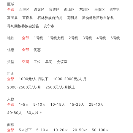
区域：
全部
五华区
盘龙区
官渡区
西山区
东川区
呈贡区
晋宁县
富民县
宜良县
石林彝族自治县
嵩明县
禄劝彝族苗族自治县
寻甸回族彝族自治县
安宁市
地铁：
全部
1号线
1号线支线
2号线
3号线
4号线
6号线
优惠：
全部
优惠
类型：
空间
工位
单间
会议室
租金：
全部
1000元/人⋅月以下
1000-2000元/人⋅月
2000-2500元/人⋅月
2500元/人⋅月以上
人数：
全部
1-5人
5-10人
10-15人
15-25人
25-40人
40-80人
80人以上
面积：
全部
5㎡以下
5-10㎡
10-20㎡
20-50㎡
50-100㎡