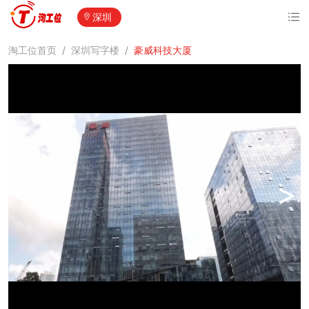
深圳
淘工位首页
/
深圳写字楼
/
豪威科技大厦
<
>