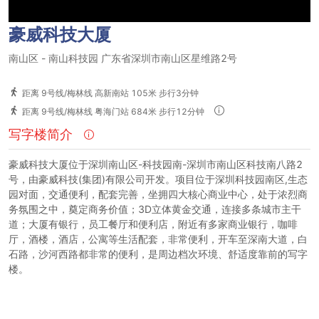
豪威科技大厦
南山区
-
南山科技园
广东省深圳市南山区星维路2号
距离 9号线/梅林线 高新南站 105米 步行3分钟
距离 9号线/梅林线 粤海门站 684米 步行12分钟
写字楼简介
豪威科技大厦位于深圳南山区-科技园南-深圳市南山区科技南八路2
号，由豪威科技(集团)有限公司开发。项目位于深圳科技园南区,生态
园对面，交通便利，配套完善，坐拥四大核心商业中心，处于浓烈商
务氛围之中，奠定商务价值；3D立体黄金交通，连接多条城市主干
道；大厦有银行，员工餐厅和便利店，附近有多家商业银行，咖啡
厅，酒楼，酒店，公寓等生活配套，非常便利，开车至深南大道，白
石路，沙河西路都非常的便利，是周边档次环境、舒适度靠前的写字
楼。