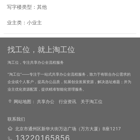
写字楼类型：其他
业主类：小业主
找工位，就上淘工位
淘工位，专注共享办公全流程服务
“淘工位”——专注于一站式共享办公全流程服务，致力于有联合办公需求的
企业或个人客户，提高办公品质，拓展创业发展资源，解决选址难题；并为
业主优化资源配置，提供精准智能化管理服务。
网站地图：
共享办公
行业资讯
关于淘工位
联系我们
北京市通州区新华大街万达广场（万方大厦）B座1217
13220165856