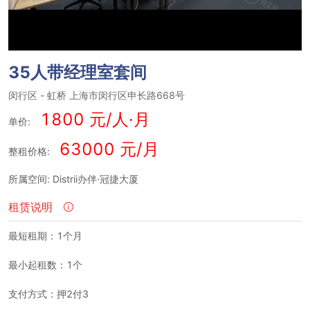
35人带经理室套间
闵行区
-
虹桥
上海市闵行区申长路668号
1800 元/人·月
单价:
63000 元/月
整租价格:
所属空间: Distrii办伴·冠捷大厦
租赁说明
最短租期：1个月
最小起租数：1个
支付方式：押2付3