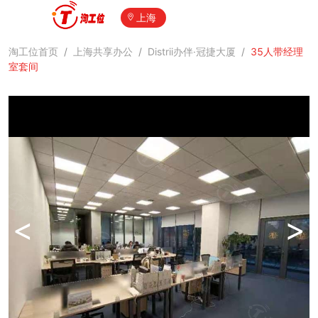
上海
淘工位首页
/
上海共享办公
/
Distrii办伴·冠捷大厦
/
35人带经理
室套间
<
>