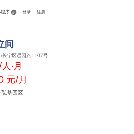
小程序
登录
注册
立间
长宁区愚园路1107号
/人·月
0 元/月
E·弘基园区