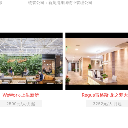
部
物管公司：新黄浦集团物业管理公司
WeWork·上生新所
Regus雷格斯·龙之梦
2500元/人·月起
3252元/人·月起