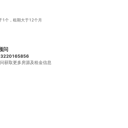
1个，租期大于12个月
费、家具、水电、咖啡茶水、日常清洁、网络配置、打印复
顾问
13220165856
问获取更多房源及租金信息