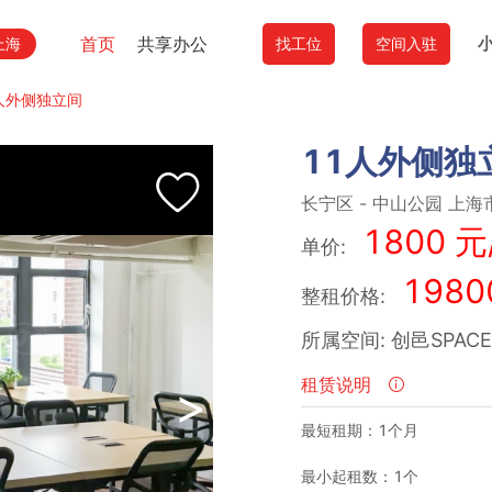
首页
共享办公
上海
找工位
空间入驻
人外侧独立间
11人外侧独
长宁区
-
中山公园
上海市
1800 元
单价:
1980
整租价格:
所属空间: 创邑SPAC
租赁说明
>
最短租期：1个月
最小起租数：1个