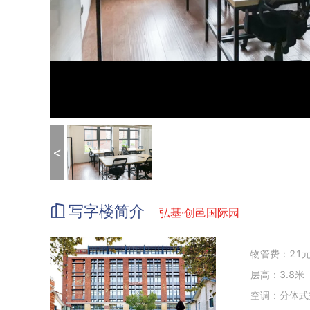
<
写字楼简介
弘基·创邑国际园
物管费：21元
层高：3.8米
空调：分体式