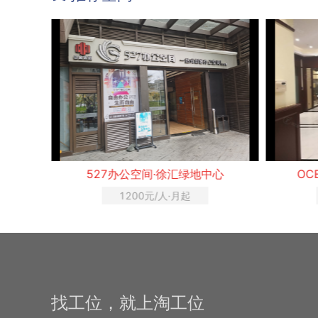
心
OCEA HUB 英美华·现代大厦
OCEA
1800元/人·月起
找工位，就上淘工位