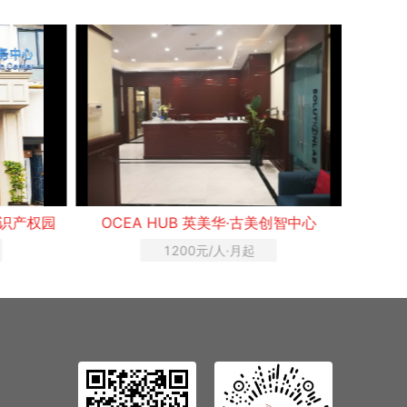
创智中心
IGS鼎创汇创客空间·1933老场坊
IG
4740元/月起