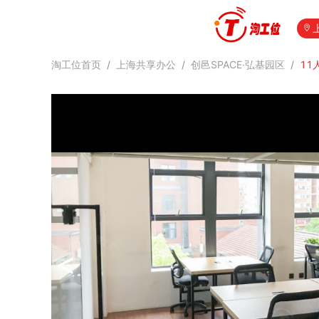
淘工位首页
/
上海共享办公
/
创邑SPACE·弘基园区
/
11
<