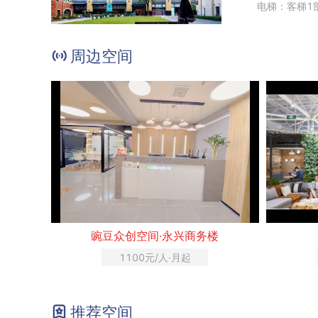
电梯：客梯1
周边空间
豌豆众创空间·永兴商务楼
1100元/人·月起
推荐空间