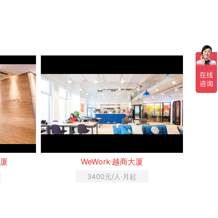
大厦
WeWork·越商大厦
3400元/人·月起