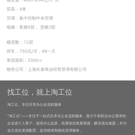
层高：4米
空调：集中控制中央空调
电梯：客梯5部， 货梯2部
楼层数：12层
停车：750元/月，48一天
单层面积：2000㎡
物管公司：上海长泰商业经营管理有限公司
找工位，就上淘工位
淘工位，专注共享办公全流程服务
“淘工位”——专注于一站式共享办公全流程服务，致力于有联合办公需求的
企业或个人客户，提高办公品质，拓展创业发展资源，解决选址难题；并为
业主优化资源配置，提供精准智能化管理服务。