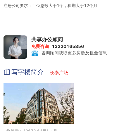
注册公司要求：工位总数大于1个，租期大于12个月
租金包含：前台服务、物管费、家具、水电、咖啡茶水、日常清洁、
网络配置、打印复印、会议室
打印复印：1元/张
共享办公顾问
免费咨询
13220165856
会议室：200-400元/小时
咨询顾问获取更多房源及租金信息
写字楼简介
长泰广场
物管费：40678.64元/㎡·月