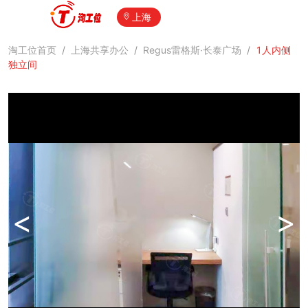
上海
淘工位首页
/
上海共享办公
/
Regus雷格斯·长泰广场
/
1人内侧
独立间
<
>