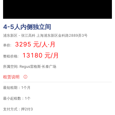
4-5人内侧独立间
浦东新区
-
张江高科
上海浦东新区金科路2889弄3号
3295 元/人·月
单价:
13180 元/月
整租价格:
所属空间: Regus雷格斯·长泰广场
租赁说明
最短租期：1个月
最小起租数：1个
支付方式：押2付3