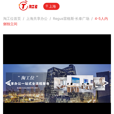
上海
淘工位首页
/
上海共享办公
/
Regus雷格斯·长泰广场
/
4-5人内
侧独立间
<
>