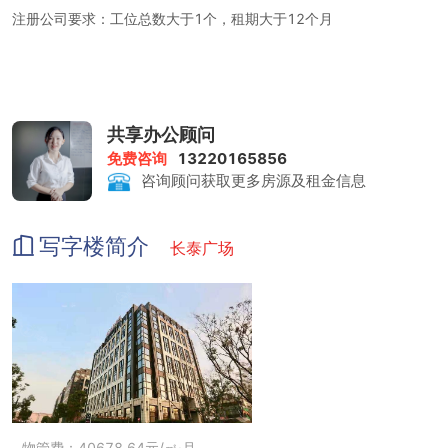
注册公司要求：工位总数大于1个，租期大于12个月
租金包含：前台服务、物管费、家具、水电、咖啡茶水、日常清洁、
网络配置、打印复印、会议室
打印复印：1元/张
共享办公顾问
免费咨询
13220165856
会议室：200-400元/小时
咨询顾问获取更多房源及租金信息
写字楼简介
长泰广场
物管费：40678.64元/㎡·月