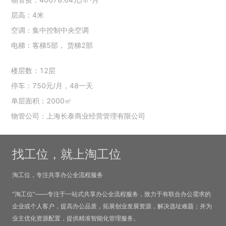
层高：4米
空调：集中控制中央空调
电梯：客梯5部， 货梯2部
楼层数：12层
停车：750元/月，48一天
单层面积：2000㎡
物管公司：上海长泰商业经营管理有限公司
找工位，就上淘工位
淘工位，专注共享办公全流程服务
“淘工位”——专注于一站式共享办公全流程服务，致力于有联合办公需求的
企业或个人客户，提高办公品质，拓展创业发展资源，解决选址难题；并为
业主优化资源配置，提供精准智能化管理服务。