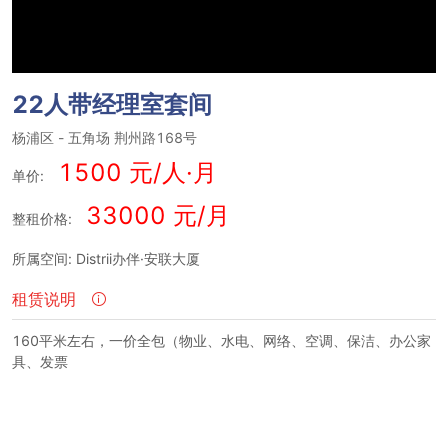
22人带经理室套间
杨浦区
-
五角场
荆州路168号
1500 元/人·月
单价:
33000 元/月
整租价格:
所属空间: Distrii办伴·安联大厦
租赁说明
160平米左右，一价全包（物业、水电、网络、空调、保洁、办公家
具、发票