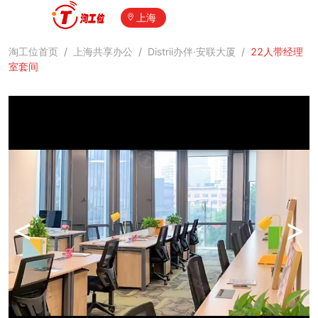
上海
淘工位首页
/
上海共享办公
/
Distrii办伴·安联大厦
/
22人带经理
室套间
<
>