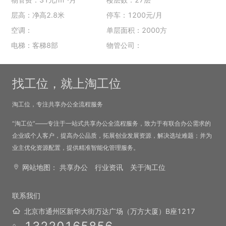
层高：净高2.8米
停车：1200元/月
空调：
单层面积：2000方
电梯：客梯8部
物管公司：
找工位，就上淘工位
淘工位，专注共享办公全流程服务
“淘工位”——专注于一站式共享办公全流程服务，致力于有联合办公需求的
企业或个人客户，提高办公品质，拓展创业发展资源，解决选址难题；并为
业主优化资源配置，提供精准智能化管理服务。
网站地图：
共享办公
行业资讯
关于淘工位
联系我们
北京市通州区新华大街万达广场（万方大厦）B座1217