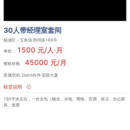
30人带经理室套间
杨浦区
-
五角场
荆州路168号
1500 元/人·月
单价:
45000 元/月
整租价格:
所属空间: Distrii办伴·安联大厦
租赁说明
180平米左右，一价全包（物业、水电、网络、空调、保洁、办公家
具、发票