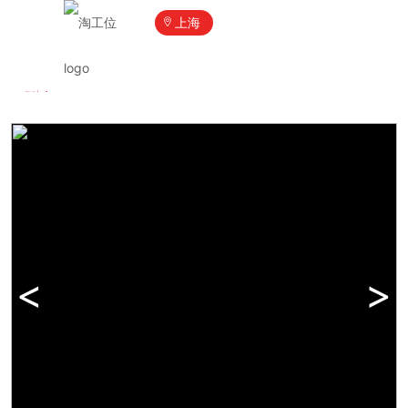
上海
淘工位首页
/
上海共享办公
/
Distrii办伴·安联大厦
/
30人带经理
室套间
<
>