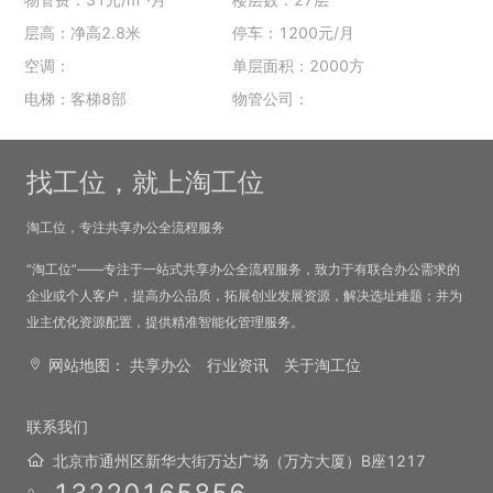
层高：净高2.8米
停车：1200元/月
空调：
单层面积：2000方
电梯：客梯8部
物管公司：
找工位，就上淘工位
淘工位，专注共享办公全流程服务
“淘工位”——专注于一站式共享办公全流程服务，致力于有联合办公需求的
企业或个人客户，提高办公品质，拓展创业发展资源，解决选址难题；并为
业主优化资源配置，提供精准智能化管理服务。
网站地图：
共享办公
行业资讯
关于淘工位
联系我们
北京市通州区新华大街万达广场（万方大厦）B座1217