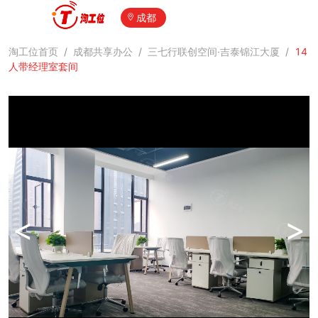
成都
淘工位首页
/
成都共享办公
/
三七行联创空间·吉泰锦江大厦
/
14
人带经理室套间
<
>