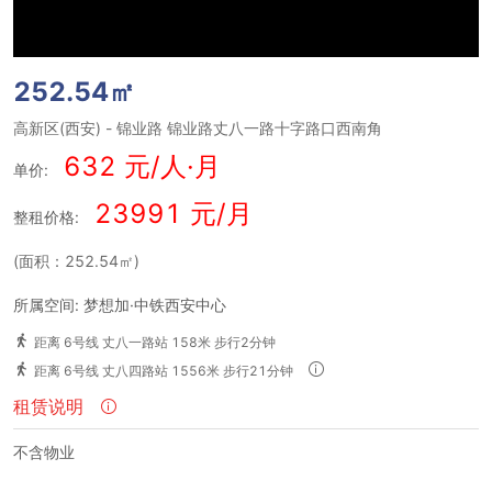
252.54㎡
高新区(西安)
-
锦业路
锦业路丈八一路十字路口西南角
632 元/人·月
单价:
23991 元/月
整租价格:
(面积：252.54㎡)
所属空间: 梦想加·中铁西安中心
距离 6号线 丈八一路站 158米 步行2分钟
距离 6号线 丈八四路站 1556米 步行21分钟
租赁说明
不含物业