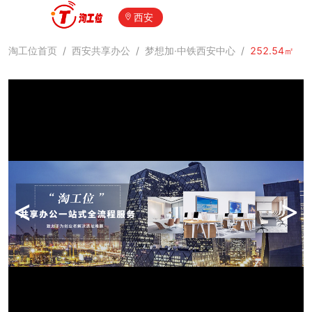
西安
淘工位首页
/
西安共享办公
/
梦想加·中铁西安中心
/
252.54㎡
<
>