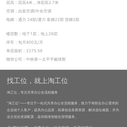
层高：层高4米，净层高2.7米
空调：自装空调/中央空调
电梯：通力 24部/通力 客梯22部 货梯2部
楼层数：地下1层，地上29层
停车：包月800元/月
单层面积：2275.56
物管公司：中铁第一太平平戴维斯
找工位，就上淘工位
淘工位，专注共享办公全流程服务
“淘工位”——专注于一站式共享办公全流程服务，致力于有联合办公需求的
企业或个人客户，提高办公品质，拓展创业发展资源，解决选址难题；并为
业主优化资源配置，提供精准智能化管理服务。