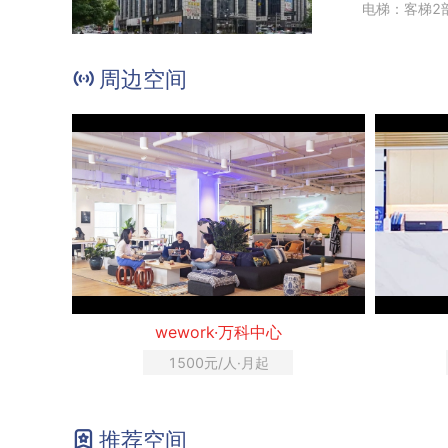
电梯：客梯2
周边空间
wework·万科中心
1500元/人·月起
推荐空间