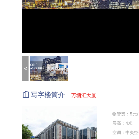
<
写字楼简介
万塘汇大厦
物管费：5元/
层高：4米
空调：中央空