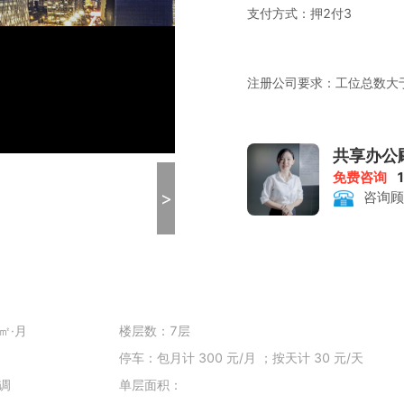
支付方式：押2付3
注册公司要求：工位总数大于
租金包含：前台服务、物管
共享办公
免费咨询
>
咨询顾
打印复印：0.5元/张
会议室：赠送时长3/小时 收
㎡·月
楼层数：7层
停车：包月计 300 元/月 ；按天计 30 元/天
调
单层面积：