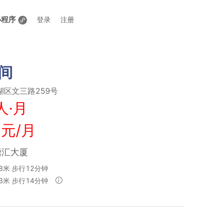
小程序
登录
注册
间
湖区文三路259号
人·月
 元/月
塘汇大厦
8米 步行12分钟
63米 步行14分钟