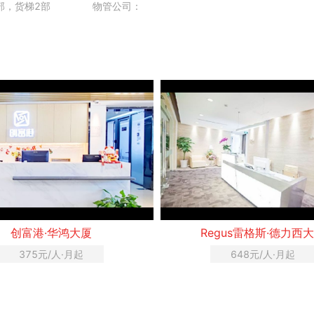
部，货梯2部
物管公司：
创富港·华鸿大厦
Regus雷格斯·德力西
375元/人·月起
648元/人·月起