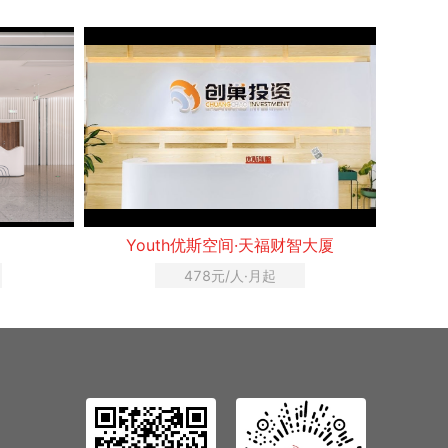
间
Youth优斯空间·天福财智大厦
478元/人·月起