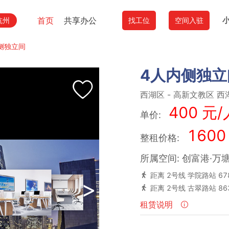
首页
共享办公
杭州
找工位
空间入驻
侧独立间
4人内侧独立
西湖区
-
高新文教区
西
400 元/
单价:
1600
整租价格:
所属空间: 创富港·万
距离 2号线 学院路站 67
>
距离 2号线 古翠路站 8
租赁说明