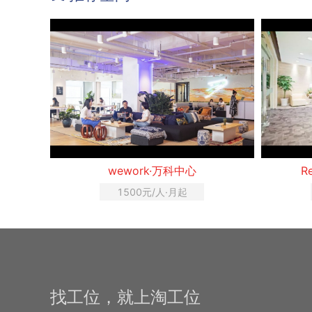
wework·万科中心
R
1500元/人·月起
找工位，就上淘工位