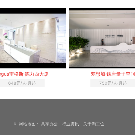
egus雷格斯·德力西大厦
梦想加·钱唐量子空
648元/人·月起
750元/人·月起
网站地图：
共享办公
行业资讯
关于淘工位