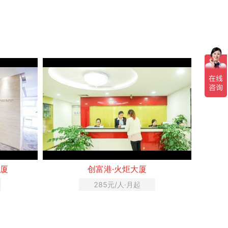
大厦
创富港·火炬大厦
285元/人·月起