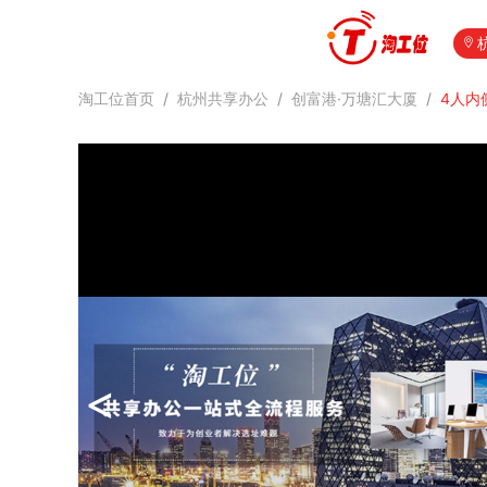
淘工位首页
/
杭州共享办公
/
创富港·万塘汇大厦
/
4人内
<