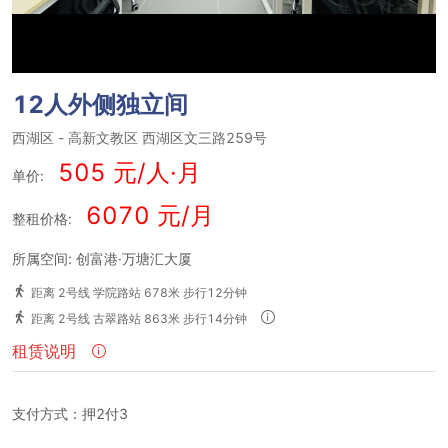
12人外侧独立间
西湖区
-
高新文教区
西湖区文三路259号
505 元/人·月
单价:
6070 元/月
整租价格:
所属空间: 创富港·万塘汇大厦
距离 2号线 学院路站 678米 步行12分钟
距离 2号线 古翠路站 863米 步行14分钟
租赁说明
支付方式：押2付3