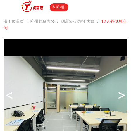
杭州
淘工位首页
/
杭州共享办公
/
创富港·万塘汇大厦
/
12人外侧独立
间
<
>