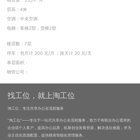
层高：4米
空调：中央空调
电梯：客梯2部，货梯2部
楼层数：7层
停车：包月计 300 元/月 ；按天计 30 元/天
单层面积：
物管公司：
找工位，就上淘工位
淘工位，专注共享办公全流程服务
“淘工位”——专注于一站式共享办公全流程服务，致力于有联合办公需求的
企业或个人客户，提高办公品质，拓展创业发展资源，解决选址难题；并为
业主优化资源配置，提供精准智能化管理服务。