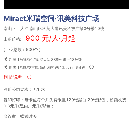
Miract米瑞空间·讯美科技广场
南山区
-
大冲
南山区科苑大道讯美科技广场3号楼10楼
900 元/人·月起
出租价格:
(工位总数：600个
)
距离 1号线/罗宝线 深大站 888米 步行18分钟
距离 1号线/罗宝线 高新园站 964米 步行18分钟
租赁说明
注册公司要求：无要求
复印打印：每卡位每个月免费限量120张黑白,20张彩色，超额收费
0.3元/张黑白,1元/张彩色；
会议室：赠送时长