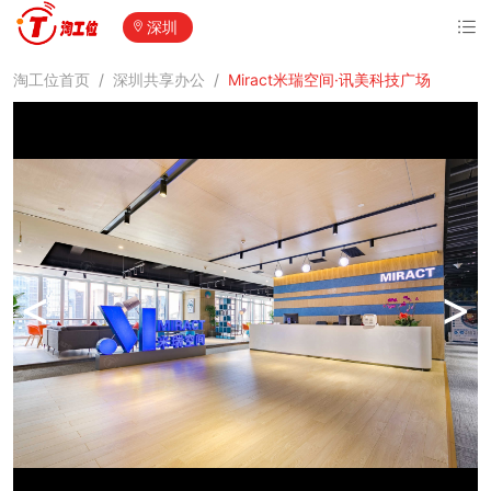
深圳
淘工位首页
/
深圳共享办公
/
Miract米瑞空间·讯美科技广场
<
>