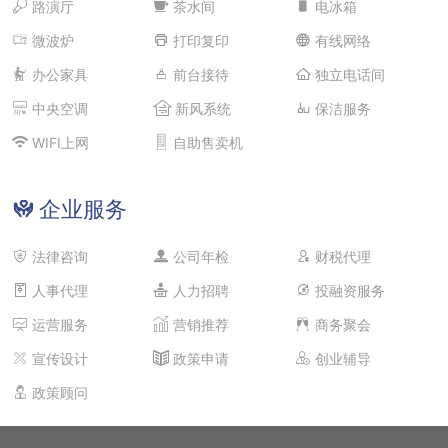
路演厅
茶水间
电冰箱
微波炉
打印复印
有线网络
办公家具
前台接待
独立电话间
中央空调
新风系统
保洁服务
WIFI上网
自助售卖机
企业服务
法律咨询
公司年检
财税代理
人事代理
人力招聘
投融资服务
运营服务
营销推荐
商务聚会
宣传设计
政策申请
创业辅导
政策顾问