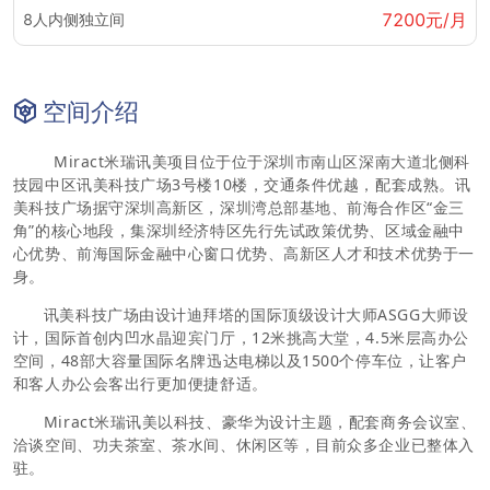
7200元/月
8人内侧独立间
空间介绍
Miract
米瑞讯美项目位于
位于
深圳市
南山区深南大道北侧科
技园中区
讯美科技广场3号楼10楼，交通条件优越，配套成熟。
讯
美科技广场据守深圳高新区，深圳湾总部基地、前海合作区“金三
角”的核心地段，集深圳经济特区先行先试政策优势、区域金融中
心优势、前海国际金融中心窗口优势、高新区人才和技术优势于一
身。
讯美科技广场由设计迪拜塔的国际顶级设计大师ASGG大师设
计，国际首创内凹水晶迎宾门厅，12米挑高大堂，4.5米层高办公
空间，48部大容量国际名牌迅达电梯以及1500个停车位，让客户
和客人办公会客出行更加便捷舒适。
Miract
米瑞讯美以科技、豪华为设计主题，配套商务会议室、
洽谈空间、功夫茶室、茶水间、休闲区等，目前众多企业已整体入
驻。