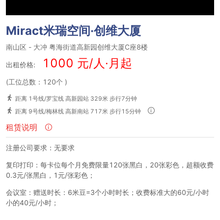
Miract米瑞空间·创维大厦
南山区
-
大冲
粤海街道高新园创维大厦C座8楼
1000 元/人·月起
出租价格:
(工位总数：120个
)
距离 1号线/罗宝线 高新园站 329米 步行7分钟
距离 9号线/梅林线 高新南站 717米 步行15分钟
租赁说明
注册公司要求：无要求
复印打印：每卡位每个月免费限量120张黑白，20张彩色，超额收费
0.3元/张黑白，1元/张彩色；
会议室：赠送时长：6米豆=3个小时时长；收费标准大的60元/小时
小的40元/小时；