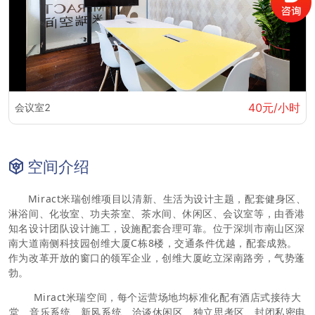
40元/小时
会议室2
空间介绍
Miract米瑞创维项目
以清新、生活为设计主题，配套健身区、
淋浴间、化妆室、功夫茶室、茶水间、休闲区、会议室等，
由香港
知名设计团队设计施工，设施配套合理可靠。
位于深圳市南山区深
南大道南侧科技园
创维大厦C栋8楼，交通条件优越，配套成熟。
作为改革开放的窗口的领军企业，创维大厦屹立深南路旁，气势蓬
勃。
Miract米瑞空间，每个运营场地均标准化配有酒店式接待大
堂、音乐系统、新风系统、洽谈休闲区、独立思考区、封闭私密电