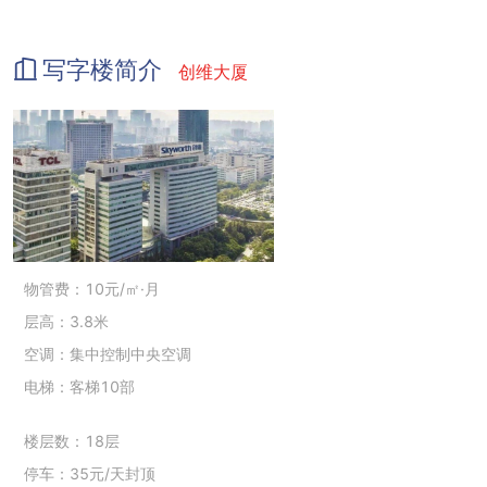
写字楼简介
创维大厦
物管费：10元/㎡·月
层高：3.8米
空调：集中控制中央空调
电梯：客梯10部
楼层数：18层
停车：35元/天封顶