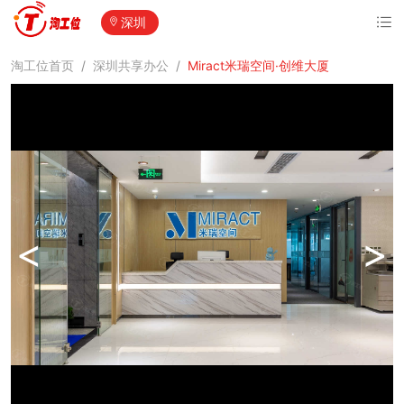
深圳
淘工位首页
/
深圳共享办公
/
Miract米瑞空间·创维大厦
<
>