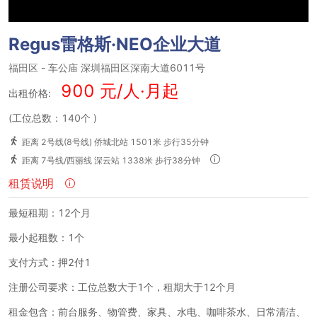
Regus雷格斯·NEO企业大道
福田区
-
车公庙
深圳福田区深南大道6011号
900 元/人·月起
出租价格:
(工位总数：140个
)
距离 2号线(8号线) 侨城北站 1501米 步行35分钟
距离 7号线/西丽线 深云站 1338米 步行38分钟
租赁说明
最短租期：12个月
最小起租数：1个
支付方式：押2付1
注册公司要求：工位总数大于1个，租期大于12个月
租金包含：前台服务、物管费、家具、水电、咖啡茶水、日常清洁、