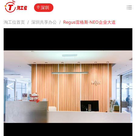
深圳
淘工位首页
/
深圳共享办公
/
Regus雷格斯·NEO企业大道
<
>