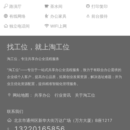
路演厅
茶水间
打印复印
有线网络
办公家具
前台接待
独立电话间
WIFI上网
找工位，就上淘工位
淘工位，专注共享办公全流程服务
“淘工位”——专注于一站式共享办公全流程服务，致力于有联合办公需求的
企业或个人客户，提高办公品质，拓展创业发展资源，解决选址难题；并为
业主优化资源配置，提供精准智能化管理服务。
网站地图：
共享办公
行业资讯
关于淘工位
联系我们
北京市通州区新华大街万达广场（万方大厦）B座1217
13220165856