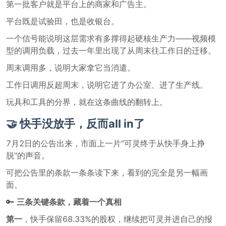
第一批客户就是平台上的商家和广告主。
平台既是试验田，也是收银台。
一个信号能说明这层需求有多撑得起硬核生产力——视频模
型的调用负载，过去一年里出现了从周末往工作日的迁移。
周末调用多，说明大家拿它当消遣。
工作日调用反超周末，说明它进了办公室、进了生产线。
玩具和工具的分界，就在这条曲线的翻转上。
🤝 快手没放手，反而all in了
7月2日的公告出来，市面上一片"可灵终于从快手身上挣
脱"的声音。
可把公告里的条款一条条读下来，看到的完全是另一幅画
面。
🔑
三条关键条款，藏着一个真相
第一
，快手保留68.33%的股权，继续把可灵并进自己的报