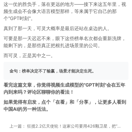
这一仗的胜负手，落在更远的地方——接下来这五年里，视
频生成会不会像大语言模型那样，等来属于它自己的那
个"GPT时刻"。
真到了那一天，可灵大概率是最后还站在桌边的人。
可要是那一天迟迟不来，眼下这些榜单名次都会重新洗牌，
能剩下的，是那些真正把根扎进场景里的公司。
而可灵，正是其中之一。
金句：榜单决定不了输赢，场景才能决定生死。
看完这篇文章，你觉得视频生成模型的"GPT时刻"会在五年
内到来吗？评论区聊聊你的看法！
如果觉得有启发，点个「在看」和「分享」，让更多人看到
中国AI的另一种活法。
上一篇：
狂揽2.2亿天使轮！这家公司要用426颗卫星，把“拍照片”变成“给答案”