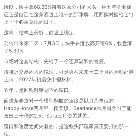
所以，快手拿68.33%攥着这家公司的大头，用五年竞业保
证它是自己在这条赛道上唯一的那张牌，用回购对赌给它钉
上一个必须兑现的日子。
这叫：结构上分拆，前途上绑定。
公告出来第二天，7月3日，快手在港股高开逾6%，收盘涨
了5.39%。
市场对这套结构，先给了一个还算温和的答复。
按接近交易的人的说法，可灵会在未来十二个月内启动赴港
上市，2027年初递交申报材料。
五年，是回购对赌划下的窗口。
而这条赛道对一个模型翻脸的速度是以月为单位的——
HappyHorse四月里一夜登顶、Seedance六月就拿出了能
直出三十秒的2.5、Sora三月说关就关。
窗口和速度之间夹着的，是这些头部玩家真正要打的那一
仗。