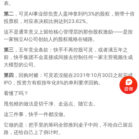
表。
第二
，可灵AI事业部负责人盖坤拿到约3%的股权，附带十倍
投票权，对应表决权比例达到23.62%。
这不是通常意义上留给核心管理层的那份股权激励——是按
一家独立AI公司创始人的股权规格在铺路。
第三
，五年竞业条款：快手不再控股可灵，或者满五年之
前，快手集团不会直接或间接去控制任何一家主营视频生成
大模型的公司。
第四
，回购对赌：可灵若没能在2031年10月30日之前完成
IPO，投资方有权按年化8%的单利要求回购。
看懂了吗？
甩包袱的做法是切干净、走远点、随它去。
这三件事，快手一件都没做。
它做的是：把手里的筹码全部推到桌子中间，不给自己留后
路，还给自己上了倒计时。