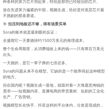
种各样的算力芯片用起来，特别是那些已经较旧的芯片。
放在先进算力偏紧的中国，视频生成，恰好是对底层芯片最
不挑剔的那条赛道。
🎯
但压到地板还不够，得有场景买单
Sora的账本就是最刺眼的反证：
全盛期它一天要烧掉约1500万美元的推理成本。
整个生命周期里，从消费端收上来的钱——只有两百万美元
出头。
一天烧的，是它一辈子挣的七倍还多。
Sora的问题从来不在模型。它缺的是一个能养得起这种模型
的地方。
但在国内呢？视频生成一落地，就面对着一大堆愿意掏钱的
需求——短视频内容、直播电商的带货素材、短剧的工业化
生产、广告营销。
视频模型长在快手、抖音这样的平台体内，分发是现成的，