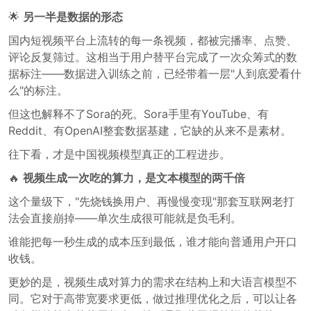
🌟
另一半是数据的形态
国内短视频平台上流转的每一条视频，都被完播率、点赞、
评论反复筛过。这相当于用户替平台完成了一次众筹式的数
据标注——数据进入训练之前，已经带着一层"人到底爱看什
么"的标注。
但这也解释不了Sora的死。Sora手里有YouTube、有
Reddit、有OpenAI整套数据基建，它缺的从来不是素材。
往下看，才是中国视频模型真正的工程进步。
🔥
视频生成一次吃的算力，是文本模型的两千倍
这个量级下，"先烧钱换用户、再慢慢变现"那套互联网老打
法会直接崩掉——单次生成很可能就是负毛利。
谁能把每一秒生成的成本压到最低，谁才能向普通用户开口
收钱。
更妙的是，视频生成对算力的需求在结构上和大语言模型不
同。它对于高带宽要求更低，做过推理优化之后，可以让各