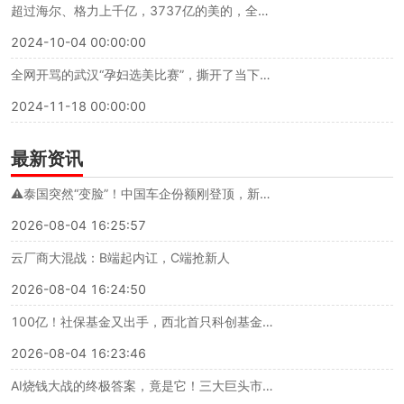
超过海尔、格力上千亿，3737亿的美的，全球第一背后的战略解码（万字深度长文）
2024-10-04 00:00:00
全网开骂的武汉“孕妇选美比赛”，撕开了当下社会最离谱的一幕
2024-11-18 00:00:00
最新资讯
⚠️泰国突然“变脸”！中国车企份额刚登顶，新规就连环落地，出海模式要彻底洗牌？
2026-08-04 16:25:57
云厂商大混战：B端起内讧，C端抢新人
2026-08-04 16:24:50
100亿！社保基金又出手，西北首只科创基金落地，国家队长钱正疯狂提速
2026-08-04 16:23:46
AI烧钱大战的终极答案，竟是它！三大巨头市值一夜暴涨9500亿