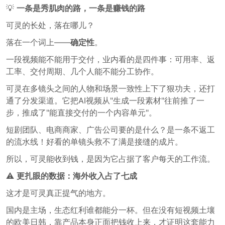
💡
一条是秀肌肉的路，一条是赚钱的路
可灵的长处，落在哪儿？
落在一个词上——
确定性
。
一段视频能不能用于交付，业内看的是四件事：可用率、返
工率、交付周期、几个人能不能分工协作。
可灵在多镜头之间的人物和场景一致性上下了狠功夫，还打
通了分发渠道。它把AI视频从"生成一段素材"往前推了一
步，推成了"能直接交付的一个内容单元"。
短剧团队、电商商家、广告公司要的是什么？是一条不返工
的流水线！好看的单镜头救不了满是接缝的成片。
所以，可灵能收到钱，是因为它占据了客户每天的工作流。
⚠️
更扎眼的数据：海外收入占了七成
这才是可灵真正提气的地方。
国内是主场，生态红利谁都能分一杯。但在没有短视频土壤
的欧美日韩，靠产品本身正面把钱收上来，才证明这套能力