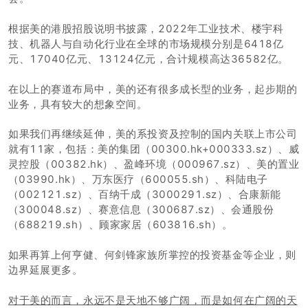
根据美的港股招股说明书披露，2022年工业技术、楼宇科
技、机器人与自动化行业在全球的市场规模分别是6418亿
元、17040亿元、13124亿元，合计规模高达36582亿。
在以上的赛道布局中，美的还有很多成长型的业务，起步期的
业务，具有较大的想象空间。
如果我们再继续延伸，美的系投资及控制的国内关联上市公司
就有11家，包括：
美的集团（00300.hk+000333.sz）、威
灵控股（00382.hk）、盈峰环境（000967.sz）、美的置业
（03990.hk）、万东医疗（600055.sh）、科陆电子
（002121.sz）、百纳千成（3000291.sz）、合康新能
（300048.sz）、赛意信息（300687.sz）、会通股份
（688219.sh）、顾家家居（603816.sh）。
如果再算上何亨健、何剑锋家族所掌控的投资基金等企业，则
边界延展更多。
对于美的而言，永远不是天地不够广阔，而是如何在广阔的天