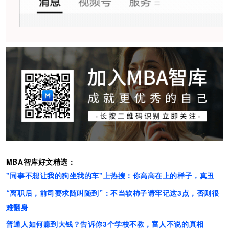
MBA智库好文精选：
"同事不想让我的狗坐我的车"上热搜：你高高在上的样子，真丑
“离职后，前司要求随叫随到”：不当软柿子请牢记这3点，否则很
难翻身
普通人如何赚到大钱？告诉你3个学校不教，富人不说的真相