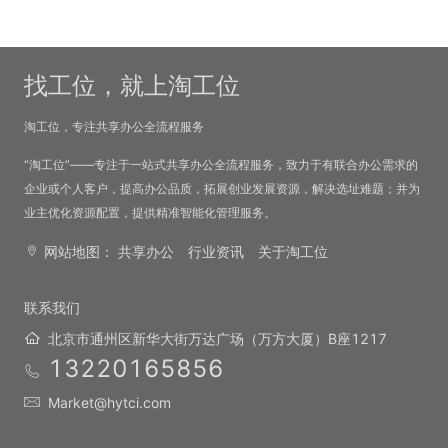
找工位，就上淘工位
淘工位，专注共享办公全流程服务
“淘工位”——专注于一站式共享办公全流程服务，致力于有联合办公需求的
企业或个人客户，提高办公品质，拓展创业发展资源，解决选址难题；并为
业主优化资源配置，提供精准智能化管理服务。
网站地图：
共享办公
行业资讯
关于淘工位
联系我们
北京市通州区新华大街万达广场（万方大厦）B座1217
13220165856
Market@hytci.com